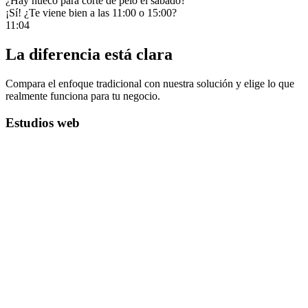
¿Hay hueco para corte de pelo el sábado?
¡Sí! ¿Te viene bien a las 11:00 o 15:00?
11:04
Pedro
11:15
¿Cuánto cuesta el cambio de aceite?
La diferencia está clara
Compara el enfoque tradicional con nuestra solución y elige lo que
realmente funciona para tu negocio.
Estudios web