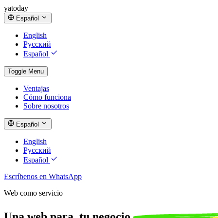
yatoday
Español
English
Русский
Español
Toggle Menu
Ventajas
Cómo funciona
Sobre nosotros
Español
English
Русский
Español
Escríbenos en WhatsApp
Web como servicio
Una web para
tu negocio