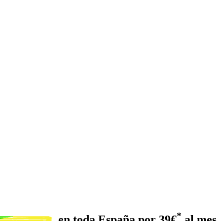
*
en toda España por 39€
al mes.